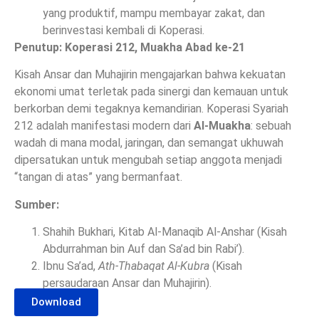
yang produktif, mampu membayar zakat, dan
berinvestasi kembali di Koperasi.
Penutup: Koperasi 212, Muakha Abad ke-21
Kisah Ansar dan Muhajirin mengajarkan bahwa kekuatan
ekonomi umat terletak pada sinergi dan kemauan untuk
berkorban demi tegaknya kemandirian. Koperasi Syariah
212 adalah manifestasi modern dari
Al-Muakha
: sebuah
wadah di mana modal, jaringan, dan semangat ukhuwah
dipersatukan untuk mengubah setiap anggota menjadi
“tangan di atas” yang bermanfaat.
Sumber:
Shahih Bukhari, Kitab Al-Manaqib Al-Anshar (Kisah
Abdurrahman bin Auf dan Sa’ad bin Rabi’).
Ibnu Sa’ad,
Ath-Thabaqat Al-Kubra
(Kisah
persaudaraan Ansar dan Muhajirin).
Download