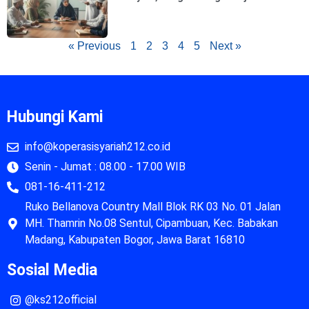
« Previous
1
2
3
4
5
Next »
Hubungi Kami
info@koperasisyariah212.co.id
Senin - Jumat : 08.00 - 17.00 WIB
081-16-411-212
Ruko Bellanova Country Mall Blok RK 03 No. 01 Jalan
MH. Thamrin No.08 Sentul, Cipambuan, Kec. Babakan
Madang, Kabupaten Bogor, Jawa Barat 16810
Sosial Media
@ks212official