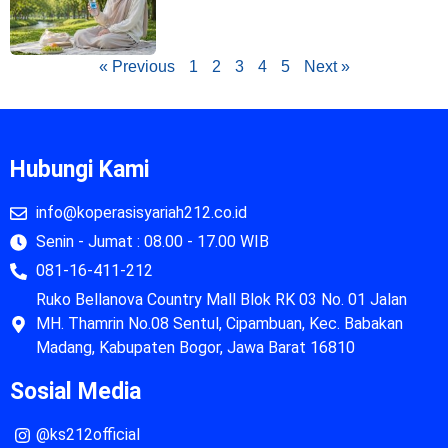
« Previous
1
2
3
4
5
Next »
Hubungi Kami
info@koperasisyariah212.co.id
Senin - Jumat : 08.00 - 17.00 WIB
081-16-411-212
Ruko Bellanova Country Mall Blok RK 03 No. 01 Jalan
MH. Thamrin No.08 Sentul, Cipambuan, Kec. Babakan
Madang, Kabupaten Bogor, Jawa Barat 16810
Sosial Media
@ks212official