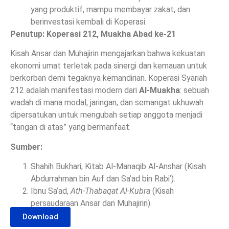
yang produktif, mampu membayar zakat, dan
berinvestasi kembali di Koperasi.
Penutup: Koperasi 212, Muakha Abad ke-21
Kisah Ansar dan Muhajirin mengajarkan bahwa kekuatan
ekonomi umat terletak pada sinergi dan kemauan untuk
berkorban demi tegaknya kemandirian. Koperasi Syariah
212 adalah manifestasi modern dari
Al-Muakha
: sebuah
wadah di mana modal, jaringan, dan semangat ukhuwah
dipersatukan untuk mengubah setiap anggota menjadi
“tangan di atas” yang bermanfaat.
Sumber:
Shahih Bukhari, Kitab Al-Manaqib Al-Anshar (Kisah
Abdurrahman bin Auf dan Sa’ad bin Rabi’).
Ibnu Sa’ad,
Ath-Thabaqat Al-Kubra
(Kisah
persaudaraan Ansar dan Muhajirin).
Download