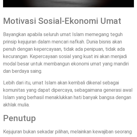
Motivasi Sosial-Ekonomi Umat
Bayangkan apabila seluruh umat Islam memegang teguh
prinsip kejujuran dalam mencari nafkah. Dunia bisnis akan
penuh dengan kepercayaan, tidak ada penipuan, tidak ada
kecurangan. Kepercayaan sosial yang kuat ini akan menjadi
modal besar untuk membangun ekonomi umat yang mandiri
dan berdaya saing.
Lebih dari itu, umat Islam akan kembali dikenal sebagai
komunitas yang dapat dipercaya, sebagaimana generasi awal
Islam yang berhasil menaklukkan hati banyak bangsa dengan
akhlak mulia.
Penutup
Kejujuran bukan sekadar pilihan, melainkan kewajiban seorang