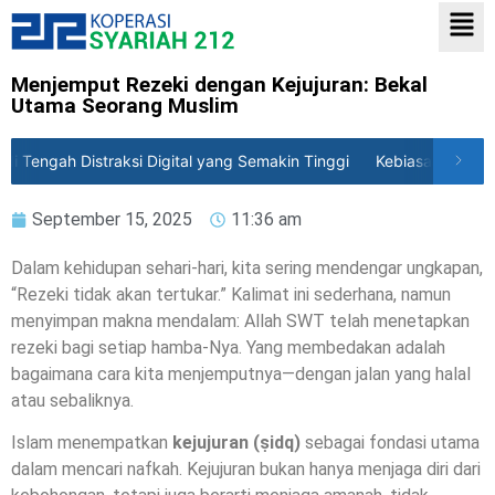
Menjemput Rezeki dengan Kejujuran: Bekal
Utama Seorang Muslim
i Tengah Distraksi Digital yang Semakin Tinggi
Kebiasaan Kecil 
September 15, 2025
11:36 am
Dalam kehidupan sehari-hari, kita sering mendengar ungkapan,
“Rezeki tidak akan tertukar.” Kalimat ini sederhana, namun
menyimpan makna mendalam: Allah SWT telah menetapkan
rezeki bagi setiap hamba-Nya. Yang membedakan adalah
bagaimana cara kita menjemputnya—dengan jalan yang halal
atau sebaliknya.
Islam menempatkan
kejujuran (ṣidq)
sebagai fondasi utama
dalam mencari nafkah. Kejujuran bukan hanya menjaga diri dari