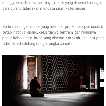
menggiurkan. Namun, sejatinya, rezeki yang diperoleh dengan
cara curang tidak akan mendatangkan ketenangan.
Berbeda dengan rezeki yang halal dan jujur—meskipun sedikit,
tetapi hatinya lapang, keluarganya tentram, dan hidupnya
penuh keberkahan. Inilah yang disebut
barakah
, sesuatu yang
tidak dapat dihitung dengan angka semata.