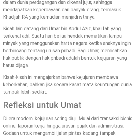
dalam dunia perdagangan dan dikenal jujur, sehingga
mendapatkan kepercayaan dari banyak orang, termasuk
Khadijah RA yang kemudian menjadi istrinya.
Kisah lain datang dari Umar bin Abdul Aziz, khalifah yang
terkenal adil. Suatu hari beliau hendak mematikan lampu
minyak yang menggunakan harta negara ketika anaknya ingin
berbincang tentang urusan pribadi. Bagi Umar, memisahkan
hak publik dengan hak pribadi adalah bentuk kejujuran yang
harus dijaga.
Kisah-kisah ini mengajarkan bahwa kejujuran membawa
keberkahan, bahkan jika secara kasat mata keuntungan dunia
tampak lebih sedikit.
Refleksi untuk Umat
Di era modern, kejujuran sering diuji. Mulai dari transaksi bisnis
online, laporan kerja, hingga urusan pajak dan administrasi.
Godaan untuk mengambil jalan pintas kadang tampak