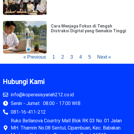
Cara Menjaga Fokus di Tengah
Distraksi Digital yang Semakin Tinggi
« Previous
1
2
3
4
5
Next »
Hubungi Kami
info@koperasisyariah212.co.id
Senin - Jumat : 08.00 - 17.00 WIB
081-16-411-212
Ruko Bellanova Country Mall Blok RK 03 No. 01 Jalan
MH. Thamrin No.08 Sentul, Cipambuan, Kec. Babakan