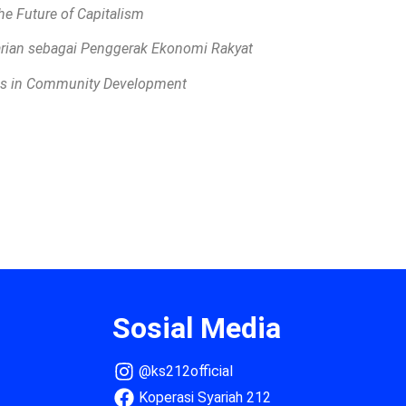
he Future of Capitalism
rian sebagai Penggerak Ekonomi Rakyat
ses in Community Development
Sosial Media
@ks212official
Koperasi Syariah 212