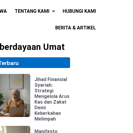
RWA
TENTANG KAMI
HUBUNGI KAMI
BERITA & ARTIKEL
emberdayaan Umat
Terbaru
Menghapus “Piutang” Dendam dan Membersihkan Sengketa Muamalah
Jihad Finansial
Syariah:
Strategi
Mengelola Arus
Kas dan Zakat
Demi
Keberkahan
Melimpah
Manifesto