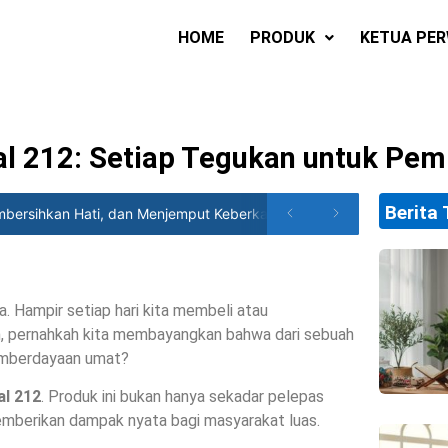
HOME
PRODUK
KETUA PE
al 212: Setiap Tegukan untuk P
Berita 
sihkan Hati, dan Menjemput Keberkahan
Rekonsiliasi Sosial: 
. Hampir setiap hari kita membeli atau
, pernahkah kita membayangkan bahwa dari sebuah
 pemberdayaan umat?
al 212
. Produk ini bukan hanya sekadar pelepas
emberikan dampak nyata bagi masyarakat luas.