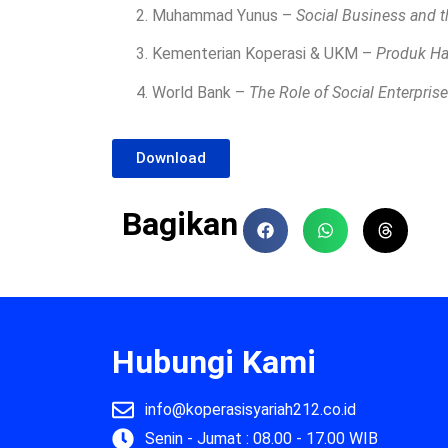
Muhammad Yunus –
Social Business and t
Kementerian Koperasi & UKM –
Produk Ha
World Bank –
The Role of Social Enterpri
Download
Bagikan
Hubungi Kami
info@koperasisyariah212.co.id
Senin - Jumat : 08.00 - 17.00 WIB