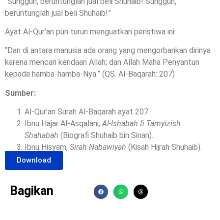
“Sungguh, beruntunglah jual beli Shuhaib! Sungguh,
beruntunglah jual beli Shuhaib!”
Ayat Al-Qur’an pun turun menguatkan peristiwa ini:
“Dan di antara manusia ada orang yang mengorbankan dirinya
karena mencari keridaan Allah; dan Allah Maha Penyantun
kepada hamba-hamba-Nya.” (QS. Al-Baqarah: 207)
Sumber:
Al-Qur’an Surah Al-Baqarah ayat 207.
Ibnu Hajar Al-Asqalani,
Al-Ishabah fi Tamyizish
Shahabah
(Biografi Shuhaib bin Sinan).
Ibnu Hisyam,
Sirah Nabawiyah
(Kisah Hijrah Shuhaib).
Download
Bagikan